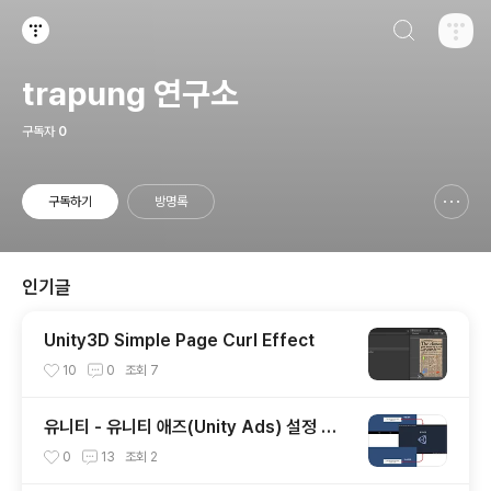
검색하기
티스토리
trapung 연구소
구독자
0
구독하기
방명록
신고하기 레이어
열기
인기글
Unity3D Simple Page Curl Effect
10
0
조회
7
유니티 - 유니티 애즈(Unity Ads) 설정 및
적용
0
13
조회
2