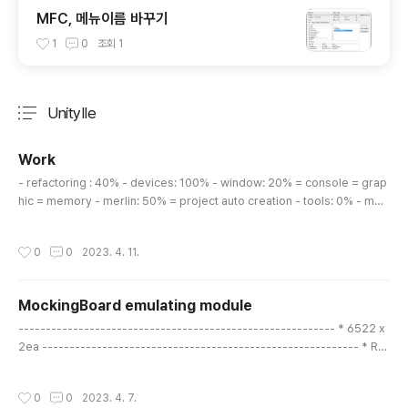
MFC, 메뉴이름 바꾸기
1
0
조회
1
UnityIIe
분류 전체보기
주요 글 목록
Work
글 내용
- refactoring : 40% - devices: 100% - window: 20% = console = grap
hic = memory - merlin: 50% = project auto creation - tools: 0% - merl
in project - DOS = RWTS
작성시간
0
0
2023. 4. 11.
MockingBoard emulating module
글 내용
---------------------------------------------------------- * 6522 x
2ea ---------------------------------------------------------- * Re
gisters n = slot# 6522-#1.offset = $Cn00 6522-#2.offset = $Cn80
$00 : ORB $01 : ORA $02 : DDRB, 1=output bit / 0=input bit $03 : DDR
작성시간
0
0
2023. 4. 7.
A, 1=output bit / 0=input bit $04 : T1CL, Timer1 Counter LowByte $05